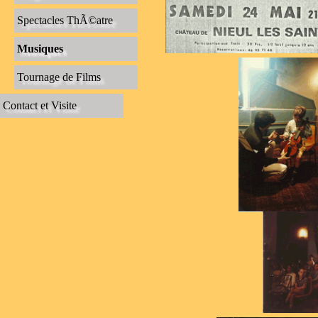
Spectacles ThÃ©atre
Musiques
Tournage de Films
Contact et Visite