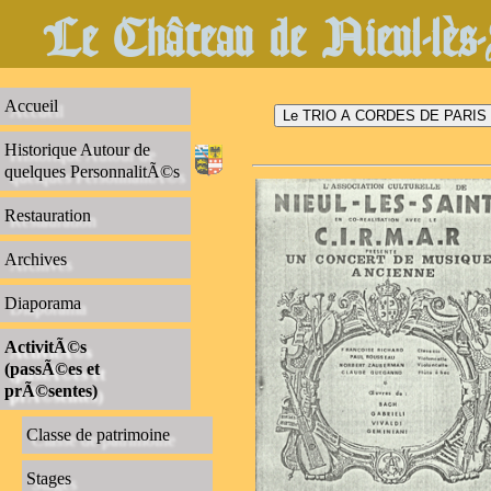
Le Château de Nieul-lès-
Accueil
Historique Autour de
quelques PersonnalitÃ©s
Restauration
Archives
Diaporama
ActivitÃ©s
(passÃ©es et
prÃ©sentes)
Classe de patrimoine
Stages